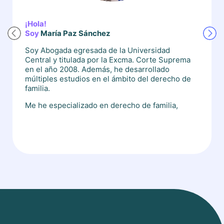
¡Hola!
Soy
María Paz Sánchez
Soy Abogada egresada de la Universidad
Central y titulada por la Excma. Corte Suprema
en el año 2008. Además, he desarrollado
múltiples estudios en el ámbito del derecho de
familia.
Me he especializado en derecho de familia,
derecho penal, derecho civil, derecho
societario, derecho laboral, ley de
reorganización y liquidación de empresas y
personas, juzgado de policía local e inscripción
de marcas ante el Instituto Nacional de
Propiedad Intelectual (INAPI).
Con una pasión innata por la justicia, me he
destacado como abogada especializada en
derechos de familia. Mi foco y habilidad es
buscar la mejor solución a casos complejos y
preservar el bienestar de los niños, niñas y