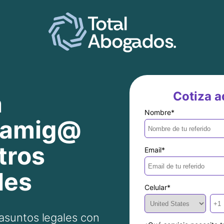
Cotiza aq
a
Nombre
*
u amig@
tros
Email
*
les
Celular
*
 asuntos legales con