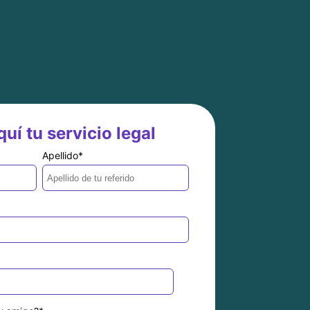
uí tu servicio legal
Apellido
*