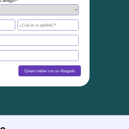
tu amigo?
*
do