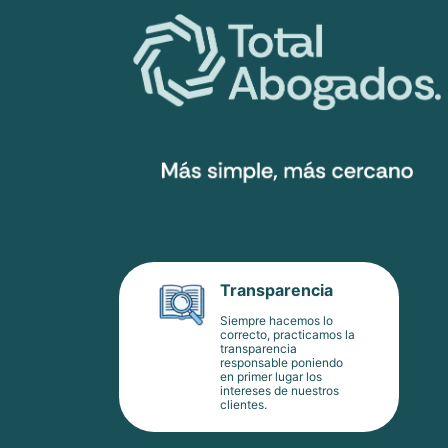
Transparencia
Siempre hacemos lo
correcto, practicamos la
transparencia
responsable poniendo
en primer lugar los
intereses de nuestros
clientes.