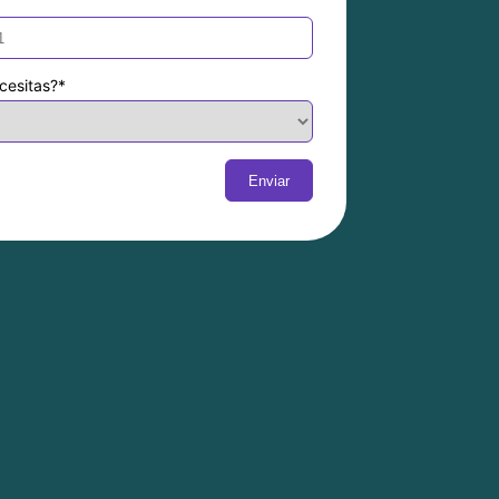
cesitas?
*