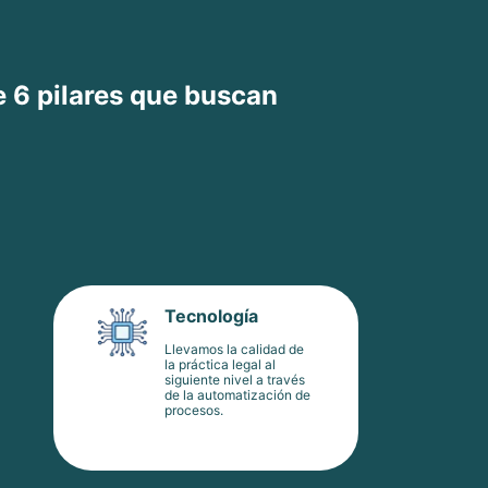
e 6 pilares que buscan
Tecnología
Llevamos la calidad de
la práctica legal al
siguiente nivel a través
de la automatización de
procesos.