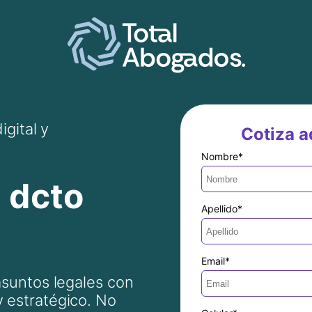
igital y
Cotiza aq
Nombre
*
 dcto
Apellido
*
Email
*
asuntos legales con
 estratégico. No