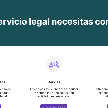
rvicio legal necesitas co
ntos
Deudas
oceso de
Ofrecemos soluciones al ser deudor
Ofrecemo
 o hacer
o acreedor de una deuda con
puedas 
 legal
entidad bancaria o retail
d
Más información