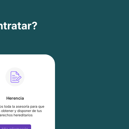
ntratar?
Herencia
s toda la asesoría para que
obtener y disponer de tus
erechos hereditarios
Más información