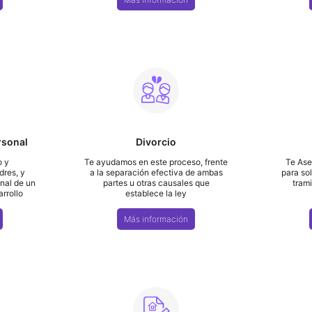
rsonal
Divorcio
o y
Te ayudamos en este proceso, frente
Te Ase
dres, y
a la separación efectiva de ambas
para so
nal de un
partes u otras causales que
trami
arrollo
establece la ley
Más información