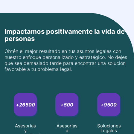
adaptando estrategias legales a cada caso.
Creo en la importancia de la empatía y la
transparencia en mi trabajo para construir
relaciones de confianza con mis clientes.
Impactamos positivamente la vida de
personas
Obtén el mejor resultado en tus asuntos legales con
nuestro enfoque personalizado y estratégico. No dejes
que sea demasiado tarde para encontrar una solución
favorable a tu problema legal.
+
26500
+
500
+
9500
Asesorías
Asesorías
Soluciones
y
a
Legales