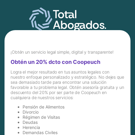
¡Obtén un servicio legal simple, digital y transparente!
Obtén un 20% dcto con Coopeuch
Logra el mejor resultado en tus asuntos legales con
nuestro enfoque personalizado y estratégico. No dejes que
sea demasiado tarde para encontrar una solución
favorable a tu problema legal. Obtén asesoría gratuita y un
descuento del 20% por ser parte de Coopeuch en
cualquiera de nuestros servicios:
Pensión de Alimentos
Divorcio
Régimen de Visitas
Deudas
Herencia
Demandas Civiles