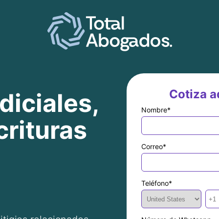
Cotiza aq
diciales,
Nombre
*
crituras
Correo
*
.
Teléfono
*