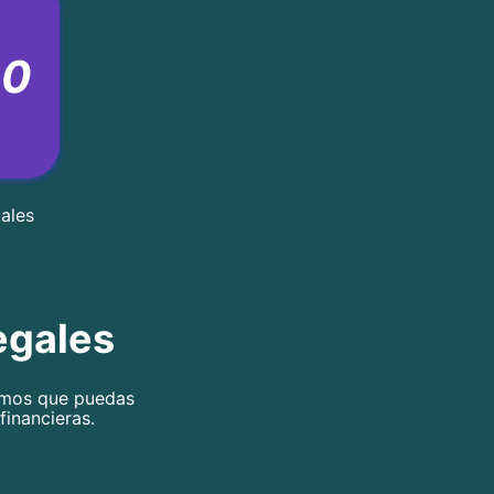
00
ales
egales
remos
que puedas
financieras.