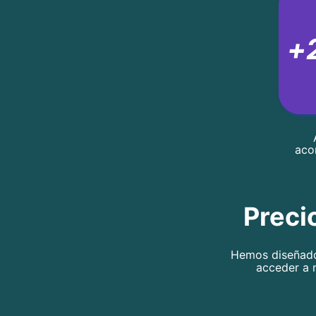
+
aco
Preci
Hemos diseñado
acceder a n