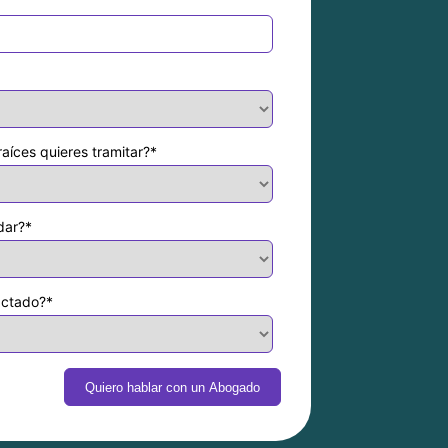
aíces quieres tramitar?
*
dar?
*
actado?
*