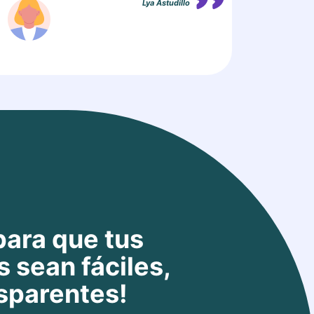
Lya Astudillo
para que tus
s sean fáciles,
nsparentes!