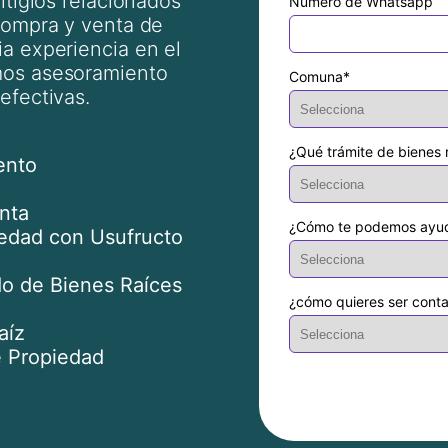
itigios relacionados
Número de Whatsapp
 compra y venta de
a experiencia en el
mos asesoramiento
Comuna
*
efectivas.
¿Qué trámite de bienes r
ento
nta
¿Cómo te podemos ayu
edad con Usufructo
do de Bienes Raíces
¿cómo quieres ser cont
aíz
 Propiedad